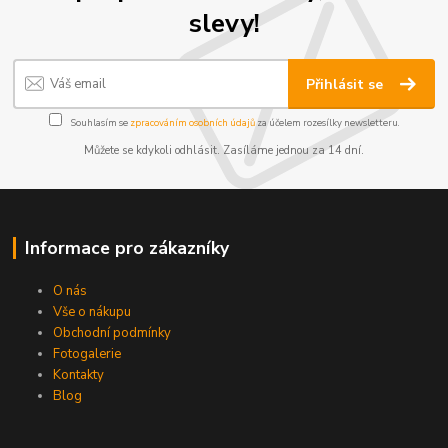
slevy!
Přihlásit se
Souhlasím se
zpracováním osobních údajů
za účelem rozesílky newsletteru.
Můžete se kdykoli odhlásit. Zasíláme jednou za 14 dní.
Informace pro zákazníky
O nás
Vše o nákupu
Obchodní podmínky
Fotogalerie
Kontakty
Blog