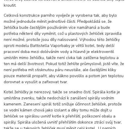
kroutit.
Celková konstrukce parního vyvíječe je vyrobena tak, aby bylo
možné jednoduše měnit jednotlivé části. Předpokládá se, že
žehlička bude častějším používáním více namáhaná a bude
potřeba některé díly vyměnit, což u plastových žehliček zpravidla
není možné, protože jsou díly nalisované. Výhodou této žehličky
oproti modelu Battistella Vaporbaby je větší kotel, tedy delší
pracovní doba mezi doléváním vody a hlavně je elektroventil
umístěn mimo žehličku, takže není cívka tak zatížena teplotou a
ten má delší životnost. Pokud totiž žehlíte průmyslově, jistě víte, že
není potřeba mít stisknutou páru neustále, ale častějšími kliky
pouze materiál propařit, aby vlákno povolilo a potom jen teplotou
dorovnat a vysušit a zafixovat tvar.
Kotel žehličky je nerezový, takže se snadno čistí. Spirála kotle je
umístěna zvenku, takže nedochází k zanášení spirály vodním
kamenem. Zanesení spirál totiž snižuje účinnost žehliček, protože
se vodní kámen chová jako izolant a díky tomu může dojít u
žehliček se spirálou uvnitř kotle k přehřátí, poškození obalu a
spirály. Spirála uložená uvnitř přehřátím dokonce ztrácí svůj tvar,
takže se u takových žehliček musí měnit celý kotel . U parních