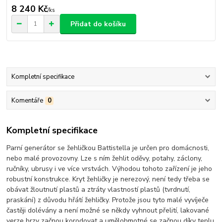
8 240 Kč
/
ks
Přidat do košíku
Kompletní specifikace
Komentáře
0
Kompletní specifikace
Parní generátor se žehličkou Battistella je určen pro domácnosti,
nebo malé provozovny. Lze s ním žehlit oděvy, potahy, záclony,
ručníky, ubrusy i ve více vrstvách. Výhodou tohoto zařízení je jeho
robustní konstrukce. Kryt žehličky je nerezový, není tedy třeba se
obávat žloutnutí plastů a ztráty vlastností plastů (tvrdnutí,
praskání) z důvodu hřátí žehličky. Protože jsou tyto malé vyvíječe
častěji dolévány a není možné se někdy vyhnout přelití, lakované
verze brzy začnou korodovat a umělohmotné se začnou díky teplu