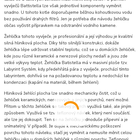
vyvíječů Battistella lze však jednotlivé komponenty vyměnit
snadno. U tohoto kotle doporučujeme běžnou kohoutkovou vodu
bez používání drahých filtrů. Jen je potřeba dle návodu žehličku
občas vyčistit přípravkem na odstranění vodního kamene.
Žehlička tohoto vyvíječe, je profesionální a její výhodou je kvalitní
silná hliníková plocha. Díky této silnější konstrukci, dokáže
žehlička lépe udržovat stabilní teplotu, což se u domácích žehliček,
kde jsou různé keramické a nerezové plochy nedaří a jsou zde
velké výkyvy teplot. Žehlička Batistella má v masivní ploše tzv.
Labyrint Systém, kdy předehřátá pára z vyvíječe, prochází tímto
labyrintem, dohřívá se na požadovanou teplotu a nedochází ke
kondenzaci (kapání na materiál, během žehlení).
Hliníková žehlící plocha lze snadno mechanicky čistit, což u
žehliček keramických, nerezových a jiných povrchů, není možné.
Přitom u těchto žehliček se takový povrch využívá také, ale jiným
způsobem. Využívá se tzv. teflonový návlek, který není součástí,
ale lze jej dokoupit. Ten se na žehličku jednoduše připevní a je
snímatelný. V případě, že dojde k mechanickému poškození
povrchu tohoto návleku, stačí jej vyměnit a nemusíte měnit celou
žehličku jako u domácích žehliček s různými povrchy. Teflonový