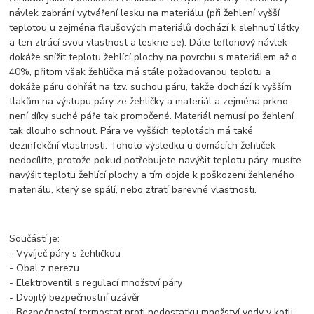
návlek zabrání vytváření lesku na materiálu (při žehlení vyšší
teplotou u zejména flaušových materiálů dochází k slehnutí látky
a ten ztrácí svou vlastnost a leskne se). Dále teflonový návlek
dokáže snížit teplotu žehlící plochy na povrchu s materiálem až o
40%, přitom však žehlička má stále požadovanou teplotu a
dokáže páru dohřát na tzv. suchou páru, takže dochází k vyšším
tlakům na výstupu páry ze žehličky a materiál a zejména prkno
není díky suché páře tak promočené. Materiál nemusí po žehlení
tak dlouho schnout. Pára ve vyšších teplotách má také
dezinfekční vlastnosti. Tohoto výsledku u domácích žehliček
nedocílíte, protože pokud potřebujete navýšit teplotu páry, musíte
navýšit teplotu žehlící plochy a tím dojde k poškození žehleného
materiálu, který se spálí, nebo ztratí barevné vlastnosti.
Součástí je:
- Vyvíječ páry s žehličkou
- Obal z nerezu
- Elektroventil s regulací množství páry
- Dvojitý bezpečnostní uzávěr
- Bezpečnostní termostat proti nedostatku množství vody v kotli