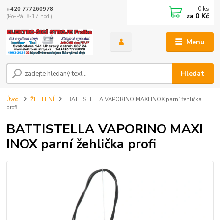
0
ks
+420 777260978
za
0 Kč
(Po-Pá, 8-17 hod.)
Menu
Hledat
Úvod
ŽEHLENÍ
BATTISTELLA VAPORINO MAXI INOX parní žehlička
profi
BATTISTELLA VAPORINO MAXI
INOX parní žehlička profi