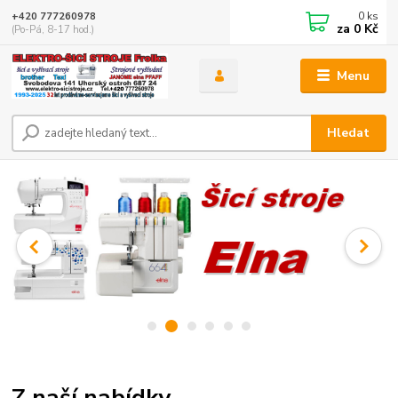
0
ks
+420 777260978
za
0 Kč
(Po-Pá, 8-17 hod.)
Menu
Hledat
Z naší nabídky