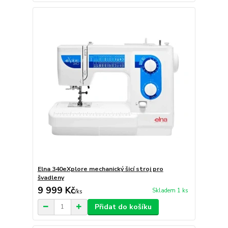
Elna 340eXplore mechanický šicí stroj pro
švadleny
9 999 Kč
Skladem 1 ks
/
ks
Přidat do košíku