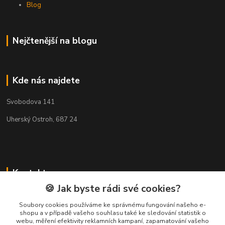
Blog
Nejčtenější na blogu
Kde nás najdete
Svobodova 141
Uherský Ostroh, 687 24
Kontakty
🍪 Jak byste rádi své cookies?
Milan Frolka
+420 777260978
Soubory cookies používáme ke správnému fungování našeho e-
shopu a v případě vašeho souhlasu také ke sledování statistik o
(Po-Pá, 8-17 hod.)
webu, měření efektivity reklamních kampaní, zapamatování vašeho