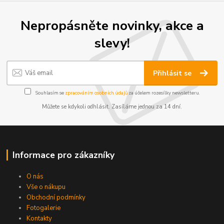
Nepropásněte novinky, akce a
slevy!
Přihlásit se
Souhlasím se
zpracováním osobních údajů
za účelem rozesílky newsletteru.
Můžete se kdykoli odhlásit. Zasíláme jednou za 14 dní.
Informace pro zákazníky
O nás
Vše o nákupu
Obchodní podmínky
Fotogalerie
Kontakty