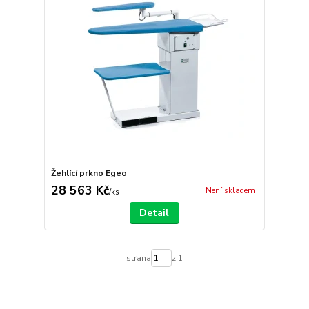
Žehlící prkno Egeo
28 563 Kč
Není skladem
/
ks
Detail
strana
z 1