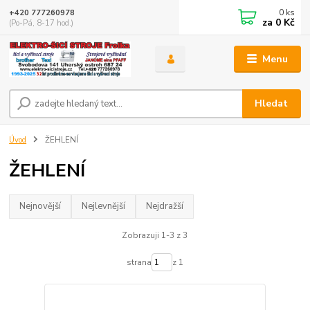
0
ks
+420 777260978
za
0 Kč
(Po-Pá, 8-17 hod.)
Menu
Hledat
Úvod
ŽEHLENÍ
ŽEHLENÍ
Nejnovější
Nejlevnější
Nejdražší
Zobrazuji 1-3 z 3
strana
z 1