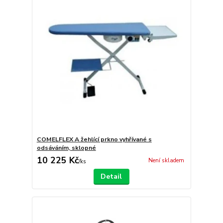
COMELFLEX A žehlící prkno vyhřívané s
odsáváním, sklopné
10 225 Kč
Není skladem
/
ks
Detail