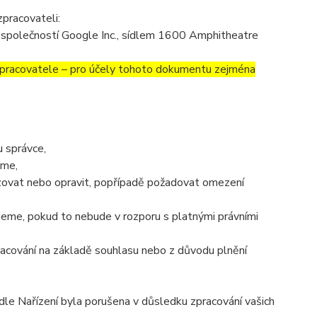
pracovateli:
společností Google Inc., sídlem 1600 Amphitheatre
covatele – pro účely tohoto dokumentu zejména
 správce,
áme,
izovat nebo opravit, popřípadě požadovat omezení
eme, pokud to nebude v rozporu s platnými právními
racování na základě souhlasu nebo z důvodu plnění
dle Nařízení byla porušena v důsledku zpracování vašich