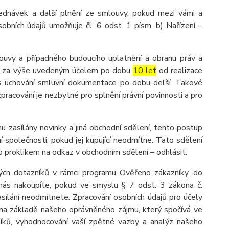
ednávek a další plnění ze smlouvy, pokud mezi vámi a
obních údajů umožňuje čl. 6 odst. 1 písm. b) Nařízení –
ouvy a případného budoucího uplatnění a obranu práv a
ů je za výše uvedeným účelem po dobu
10 let
od realizace
dpis uchování smluvní dokumentace po dobu delší. Takové
 zpracování je nezbytné pro splnění právní povinnosti a pro
u zasílány novinky a jiná obchodní sdělení, tento postup
 společnosti, pokud jej kupující neodmítne. Tato sdělení
 proklikem na odkaz v obchodním sdělení – odhlásit.
ých dotazníků v rámci programu Ověřeno zákazníky, do
nás nakoupíte, pokud ve smyslu § 7 odst. 3 zákona č.
asílání neodmítnete. Zpracování osobních údajů pro účely
na základě našeho oprávněného zájmu, který spočívá ve
zníků, vyhodnocování vaší zpětné vazby a analýz našeho