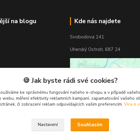
ější na blogu
Kde nás najdete
Svobodova 141
Uherský Ostroh, 687 24
🍪 Jak byste rádi své cookies?
používáme ke správnému fungování našeho e-shopu a v případě vašeho
k o webu, měření efektivity reklamních kampaní, zapamatování vašeho o
 stránek, či zobrazení reklam odpovídajících vašim preferencím.
Více k v
Souhlasím
Nastavení