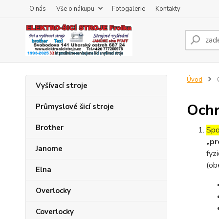
O nás
Vše o nákupu
Fotogalerie
Kontakty
Úvod
O
Vyšívací stroje
Ochr
Průmyslové šicí stroje
Brother
Spo
„pr
Janome
fyz
(ob
Elna
Overlocky
Coverlocky