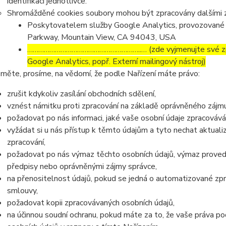
identifikaci jednotlivce.
Shromážděné cookies soubory mohou být zpracovány dalšími z
Poskytovatelem služby Google Analytics, provozované 
Parkway, Mountain View, CA 94043, USA
……………………………………………………..… (zde vyjmenujte své zpra
Google Analytics, popř. Externí mailingový nástroj)
měte, prosíme, na vědomí, že podle Nařízení máte právo:
zrušit kdykoliv zasílání obchodních sdělení,
vznést námitku proti zpracování na základě oprávněného zájmu
požadovat po nás informaci, jaké vaše osobní údaje zpracováv
vyžádat si u nás přístup k těmto údajům a tyto nechat aktual
zpracování,
požadovat po nás výmaz těchto osobních údajů, výmaz proved
předpisy nebo oprávněnými zájmy správce,
na přenositelnost údajů, pokud se jedná o automatizované zp
smlouvy,
požadovat kopii zpracovávaných osobních údajů,
na účinnou soudní ochranu, pokud máte za to, že vaše práva po