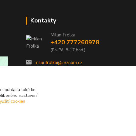
Kontakty
Milan Frolka
+420 777260978
(Po-Pá, 8-17 hod.)
milanfrolka@seznam.cz
 souhlasu také ke
blíbeného nastavení
yužití cookies