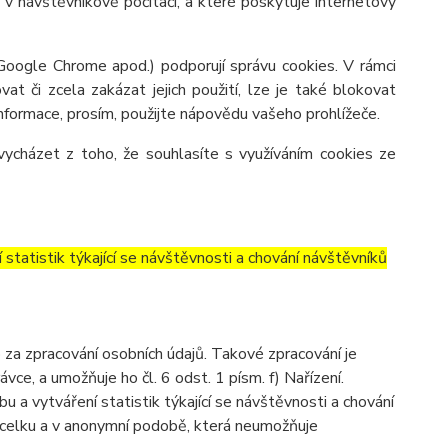
v návštěvníkově počítači, a které poskytuje internetový
 Google Chrome apod.) podporují správu cookies. V rámci
at či zcela zakázat jejich použití, lze je také blokovat
 informace, prosím, použijte nápovědu vašeho prohlížeče.
ycházet z toho, že souhlasíte s využíváním cookies ze
tatistik týkající se návštěvnosti a chování návštěvníků
a zpracování osobních údajů. Takové zpracování je
e, a umožňuje ho čl. 6 odst. 1 písm. f) Nařízení.
 a vytváření statistik týkající se návštěvnosti a chování
celku a v anonymní podobě, která neumožňuje