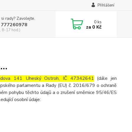
Přihlášení
 si rady? Zavolejte.
0
ks
 777260978
za
0 Kč
, 8-17 hod.)
……
obodova 141 Uheský Ostroh
, IČ 47342641
(dále jen
ropského parlamentu a Rady (EU) č. 2016/679 o ochraně
olném pohybu těchto údajů a o zrušení směrnice 95/46/ES
ledující osobní údaje: