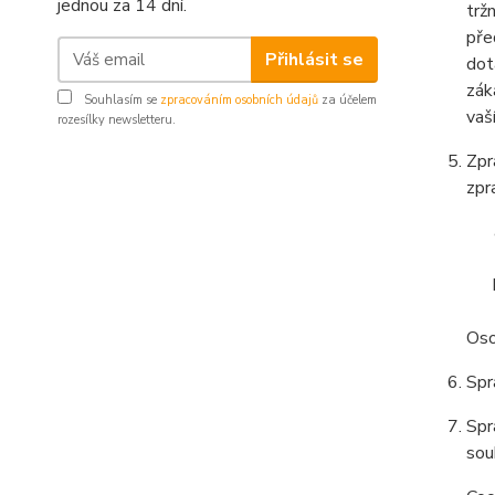
jednou za 14 dní.
trž
pře
Přihlásit se
dot
zák
Souhlasím se
zpracováním osobních údajů
za účelem
vaš
rozesílky newsletteru.
Zpr
zpr
Oso
Spr
Spr
sou