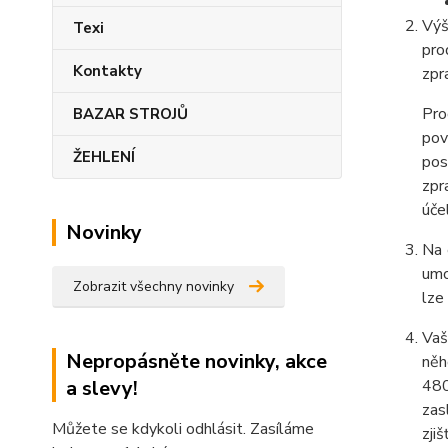
Výš
Texi
pro
Kontakty
zpr
Pro
BAZAR STROJŮ
pov
ŽEHLENÍ
pos
zpr
úče
Novinky
Na 
umo
Zobrazit všechny novinky
lze
Vaš
Nepropásněte novinky, akce
něh
a slevy!
480
zas
Můžete se kdykoli odhlásit. Zasíláme
zji