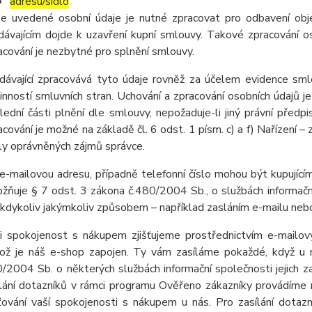
adresu/sídlo
e uvedené osobní údaje je nutné zpracovat pro odbavení obj
dávajícím dojde k uzavření kupní smlouvy. Takové zpracování os
acování je nezbytné pro splnění smlouvy.
dávající zpracovává tyto údaje rovněž za účelem evidence sml
inností smluvních stran. Uchování a zpracování osobních údaj
lední části plnění dle smlouvy, nepožaduje-li jiný právní pře
acování je možné na základě čl. 6 odst. 1 písm. c) a f) Nařízení –
ly oprávněných zájmů správce.
e-mailovou adresu, případně telefonní číslo mohou být kupujícím
žňuje § 7 odst. 3 zákona č.480/2004 Sb., o službách informační
 kdykoliv jakýmkoliv způsobem – například zasláním e-mailu nebo
i spokojenost s nákupem zjišťujeme prostřednictvím e-mailov
ož je náš e-shop zapojen. Ty vám zasíláme pokaždé, když u 
/2004 Sb. o některých službách informační společnosti jejich z
lání dotazníků v rámci programu Ověřeno zákazníky provádíme 
šťování vaší spokojenosti s nákupem u nás. Pro zasílání dota