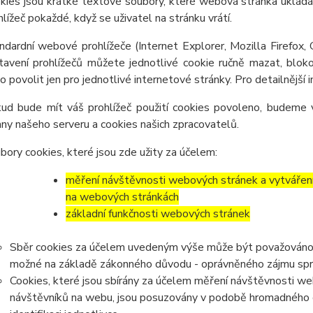
kies jsou krátké textové soubory, které webová stránka ukládá 
hlížeč pokaždé, když se uživatel na stránku vrátí.
ndardní webové prohlížeče (Internet Explorer, Mozilla Firefox,
tavení prohlížečů můžete jednotlivé cookie ručně mazat, blokov
o povolit jen pro jednotlivé internetové stránky. Pro detailnější
ud bude mít váš prohlížeč použití cookies povoleno, budeme v
any našeho serveru a cookies našich zpracovatelů.
bory cookies, které jsou zde užity za účelem:
měření návštěvnosti webových stránek a vytváření s
na webových stránkách
základní funkčnosti webových stránek
Sběr cookies za účelem uvedeným výše může být považováno z
možné na základě zákonného důvodu - oprávněného zájmu správc
Cookies, které jsou sbírány za účelem měření návštěvnosti webu
návštěvníků na webu, jsou posuzovány v podobě hromadného 