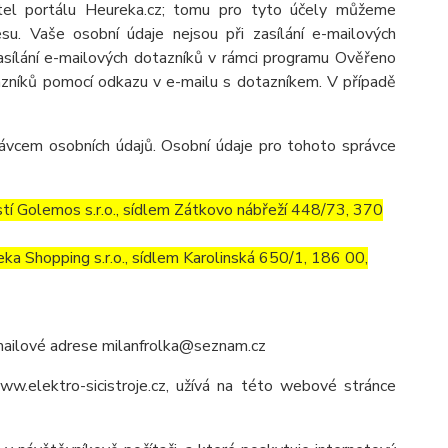
atel portálu Heureka.cz; tomu pro tyto účely můžeme
u. Vaše osobní údaje nejsou při zasílání e-mailových
 zasílání e-mailových dotazníků v rámci programu Ověřeno
azníků pomocí odkazu v e-mailu s dotazníkem. V případě
ávcem osobních údajů. Osobní údaje pro tohoto správce
í Golemos s.r.o., sídlem Zátkovo nábřeží 448/73, 370
a Shopping s.r.o., sídlem Karolinská 650/1, 186 00,
mailové adrese milanfrolka@seznam.cz
w.elektro-sicistroje.cz, užívá na této webové stránce