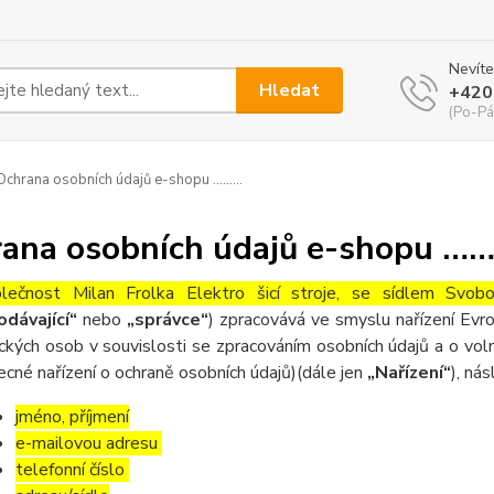
Nevíte
Hledat
+420
(Po-Pá
chrana osobních údajů e-shopu ………
ana osobních údajů e-shopu …
lečnost Milan Frolka Elektro šicí stroje, se sídlem Sv
odávající“
nebo
„správce“
) zpracovává ve smyslu nařízení Ev
ických osob v souvislosti se zpracováním osobních údajů a o v
ecné nařízení o ochraně osobních údajů)(dále jen
„Nařízení“
), nás
jméno, příjmení
e-mailovou adresu
telefonní číslo