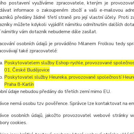
ního postavení využíváme zpracovatele, kterým je provozov
dávat informace o zakoupeném zboží a vaši e-mailovou adres
azníků předány žádné třetí straně pro její vlastní účely. Proti
azníky můžete kdykoli vyjádřit námitku odmítnutím dalších dot
í námitky vám dotazník nebudeme dále zasílat.
acování osobních údajů je prováděno Milanem Frolkou tedy spr
acovávají také zpracovatelé:
Poskytovatelem služby Eshop-rychle, provozované společnost
01, České Budějovice
Poskytovatel služby Heureka, provozované společností Heurek
Praha 8-Karlín
bní údaje nebudou předány do třetích zemí mimo EU.
ávce nemá osobu tzv. pověřence. Správce lze kontaktovat na e
ávce osobních údajů, jakožto provozovatel webové stránky ww
bory cookies.