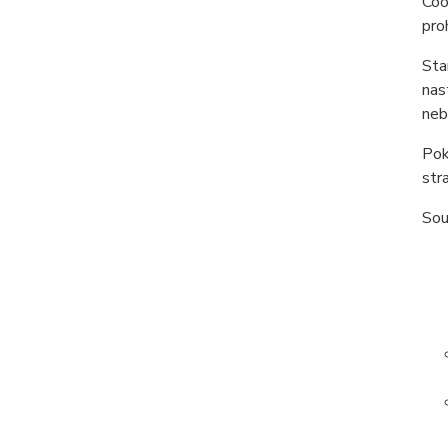
Coo
pro
Sta
nas
neb
Pok
str
Sou