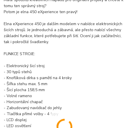
tomu ten správný stroj?
Potom je elna 450 eXperience ten pravý!
Elna eXperience 450 je dalším modelem v nabídce elektronických
šicích strojů. Je jednoduchá a zábavná, ale přesto nabízí všechny
základní funkce, které potřebujete při šití. Ocení ji jak začátečníci,
tak i pokročilé švadlenky.
FUNKCE STROJE:
- Elektronický šicí stroj
- 30 typů stehů
- Knoflíková dírka s pamětí na 4 kroky
- Šířka stehu max. 5 mm
- Šicí plocha 158,5 mm
- Volné rameno
- Horizontální chapač
- Zabudovaný navlékač do jehly
- Tlačítka přímé volby - 4 typy
- LCD displej
- LED osvětlení