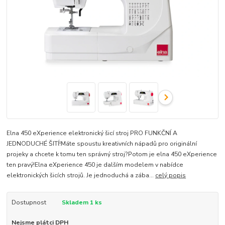
Elna 450 eXperience elektronický šicí stroj PRO FUNKČNÍ A
JEDNODUCHÉ ŠITÍ!Máte spoustu kreativních nápadů pro originální
projeky a chcete k tomu ten správný stroj?Potom je elna 450 eXperience
ten pravý!Elna eXperience 450 je dalším modelem v nabídce
elektronických šicích strojů. Je jednoduchá a zába...
celý popis
Dostupnost
Skladem 1 ks
Nejsme plátci DPH