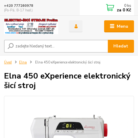
0
ks
+420 777260978
za
0 Kč
(Po-Pá, 8-17 hod.)
Menu
Hledat
Úvod
Elna
Elna 450 eXperience elektronický šicí stroj
Elna 450 eXperience elektronický
šicí stroj