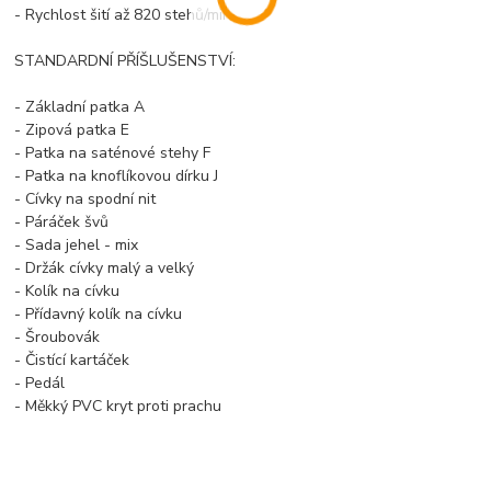
- Rychlost šití až 820 stehů/min.
STANDARDNÍ PŘÍŠLUŠENSTVÍ:
- Základní patka A
- Zipová patka E
- Patka na saténové stehy F
- Patka na knoflíkovou dírku J
- Cívky na spodní nit
- Páráček švů
- Sada jehel - mix
- Držák cívky malý a velký
- Kolík na cívku
- Přídavný kolík na cívku
- Šroubovák
- Čistící kartáček
- Pedál
- Měkký PVC kryt proti prachu