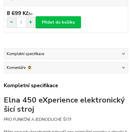
8 699 Kč
/
ks
Přidat do košíku
Kompletní specifikace
Komentáře
0
Kompletní specifikace
Elna 450 eXperience elektronický
šicí stroj
PRO FUNKČNÍ A JEDNODUCHÉ ŠITÍ!
Máte spoustu kreativních nápadů pro originální projeky a chcete k