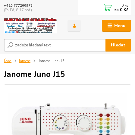
0
ks
+420 777260978
za
0 Kč
(Po-Pá, 8-17 hod.)
Menu
Hledat
Úvod
Janome
Janome Juno J15
Janome Juno J15