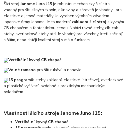
Šicí stroj
Janome Juno J15
je robustní mechanický šicí stroj
vhodný pro šití silných tkanin, džínoviny a zároveň je vhodný i pro
elastické a jemné materiály. Je vyroben výrobním závodem
japonské firmy Janome. Je to moderní
základní šicí stroj
s kyvným
CB chapačem a fantastickou cenou. Nabízí rovné stehy, cik-cak
stehy, overlockové stehy atd. Je vhodný pro všechny, kteří začínají
s šitím, nebo chtějí kvalitní stroj s málo funkcemi.
Vertikální kyvný CB chapač.
Volné rameno
pro šití rukávů a nohavic.
15 programů:
stehy základní, elastické (strečové), overlockové
a plastické vyšívací, ozdobné s praktickým mechanickým
ovladačem.
Vlastnosti šicího stroje Janome
Juno J15
:
Vertikální kyvný CB chapač
15 programů:
stehy základní, elastické (strečové),