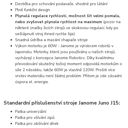
Destička pro schování podavače, vhodné pro látání
Plně funkční design
Plynulá regulace rychlosti, možnost šít velmi pomalu,
nebo zvyšovat plynule rychlost na maximum
(pozor na
některé značky šicích strojů se skokovou regulací, kdy po
sešlápnutí stroj ihned rychle šije)
Snadná údržba a mazání chapače stroje
Výkon motorku je 60W - Janome je výrobcem robotů v
Japonsku. Motorky, které jsou používány u našich strojů,
vycházejí z koncepce Janome Robotics. Díky kvalitnímu
převodování skutečný točivý moment odpovídá motorkům o
síle 2 násobku, takže 60W je vlastně 120W. Prošití více
vrstev materiálu není žádný problém. Přitom je zde zásadní
úspora el. energie.
Standardní příslušenství stroje Janome
Juno J15
:
Patka univerzální
Patka pro všívání zipů
Patka pro obšívání dírek