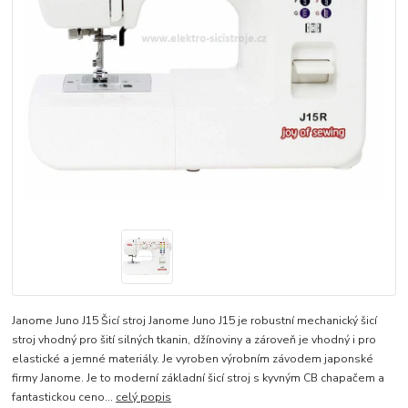
Janome Juno J15 Šicí stroj Janome Juno J15 je robustní mechanický šicí
stroj vhodný pro šití silných tkanin, džínoviny a zároveň je vhodný i pro
elastické a jemné materiály. Je vyroben výrobním závodem japonské
firmy Janome. Je to moderní základní šicí stroj s kyvným CB chapačem a
fantastickou ceno...
celý popis