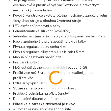
overlockové a plastické vyšívací, ozdobné s praktickým
mechanickým ovladačem
Kovová konstrukce skeletu včetně mechaniky zaručuje velmi
tichý chod stroje a dlouhou životnost stroje
LED osvětlení pracovní plochy
Poloautomatické šití knoflíkové dírky
Jednoduchá výměna šicí patky - rychloupínací systém Matic
Páčka zpětného šití pro zapošití na okraji látky
Plynulá regulace délky stehu 4 mm
Plynulá regulace šířky stehu u cik-caku 5 mm
Manuální nastavení napětí nitě
Přišívání knoflíků
Možnost šití dvojjehlou pro efektní ozdobné šití
Prošití více než 8 vrstev džínoviny - s kvalitní jehlou
prošijete vše
Extra silný vpich jehly
Volné rameno
pro šití rukávů a nohavic
Praktická schránka na příslušenství
Dostatečně dlouhé volné rameno
Hřídelka a zarážka cívkování je z kovu
Automatika navíjení cívky spodní nitě