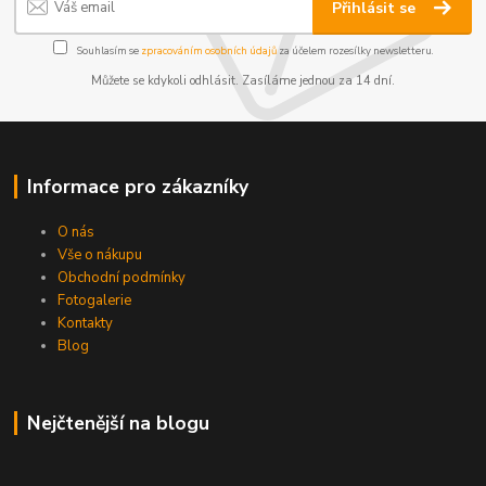
Přihlásit se
Souhlasím se
zpracováním osobních údajů
za účelem rozesílky newsletteru.
Můžete se kdykoli odhlásit. Zasíláme jednou za 14 dní.
Informace pro zákazníky
O nás
Vše o nákupu
Obchodní podmínky
Fotogalerie
Kontakty
Blog
Nejčtenější na blogu