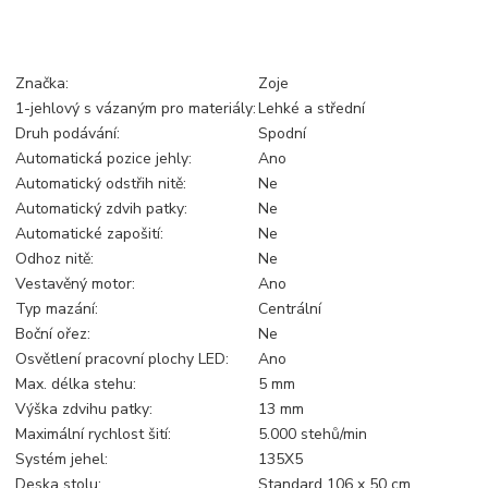
Značka:
Zoje
1-jehlový s vázaným pro materiály:
Lehké a střední
Druh podávání:
Spodní
Automatická pozice jehly:
Ano
Automatický odstřih nitě:
Ne
Automatický zdvih patky:
Ne
Automatické zapošití:
Ne
Odhoz nitě:
Ne
Vestavěný motor:
Ano
Typ mazání:
Centrální
Boční ořez:
Ne
Osvětlení pracovní plochy LED:
Ano
Max. délka stehu:
5 mm
Výška zdvihu patky:
13 mm
Maximální rychlost šití:
5.000 stehů/min
Systém jehel:
135X5
Deska stolu:
Standard 106 x 50 cm