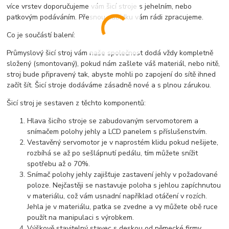
více vrstev doporučujeme vám šicí stroje s jehelním, nebo
patkovým podáváním. Přesnou nabídku vám rádi zpracujeme.
Co je součástí balení:
Průmyslový šicí stroj vám naše společnost dodá vždy kompletně
složený (smontovaný), pokud nám zašlete váš materiál, nebo nitě,
stroj bude připravený tak, abyste mohli po zapojení do sítě ihned
začít šít. Šicí stroje dodáváme zásadně nové a s plnou zárukou.
Šicí stroj je sestaven z těchto komponentů:
Hlava šicího stroje se zabudovaným servomotorem a
snímačem polohy jehly a LCD panelem s příslušenstvím.
Vestavěný servomotor je v naprostém klidu pokud nešijete,
rozbíhá se až po sešlápnutí pedálu, tím můžete snížit
spotřebu až o 70%.
Snímač polohy jehly zajišťuje zastavení jehly v požadované
poloze. Nejčastěji se nastavuje poloha s jehlou zapíchnutou
v materiálu, což vám usnadní například otáčení v rozích.
Jehla je v materiálu, patka se zvedne a vy můžete obě ruce
použít na manipulaci s výrobkem.
Výškově stavitelný stavec s deskou od německé firmy