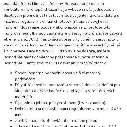
odpadá přenos klínovými řemeny. Servomotor je osazen
ventilátorem pro lepší chlazení a je vybaven řídící jednotkou s
displayem pro možnost nastavení pozice jehly nahoře a dole a s
možností regulací maximálních otáček (stroje se spojkovým
motorem dodáváme pouze v ekonomické verzi, protože tyto
motorové jednotky jsou zastaralé a u servomotorů získáte úsporu
el. energie až 70%). Tento šicí stroj je díky tichému servomotoru
vhodný i pro šití doma. S tímto strojem obsáhnete všechny běžné
šicí operace. Díky novému LED display s ovládáním, můžete
jednoduše nastavit všechny požadované funkce snadno a
jednoduše. Tento stroj má LED osvětlení pracovní plochy.
Spodní ponorné podávání posouvá šitý materiál
podavačem.
Díky 4-řádkovému podavači a stehové desce je ideální pro
šití prádla a běžné konfekce z lehkých a středně silných
materiálů.
Šije jednou jehlou, přímým stehem (tzv. rovnosteh).
Délku stehu si nastavíte sami regulátorem v rozmezí 0 až 5
mm.
Zpětný chod můžete ovládat manuálně pákou.
Zdvih patky můžete provádět ručně, kolenní pákou až 13