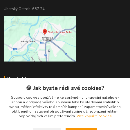
Uherský Ostroh, 687 24
Kontakty
🍪 Jak byste rádi své cookies?
Milan Frolka
+420 777260978
Soubory cookies používáme ke správnému fungování našeho e-
shopu a v případě vašeho souhlasu také ke sledování statistik o
(Po-Pá, 8-17 hod.)
webu, měření efektivity reklamních kampaní, zapamatování vašeho
oblíbeného nastavení při používání stránek, či zobrazení reklam
milanfrolka@seznam.cz
odpovídajících vašim preferencím.
Více k využití cookies