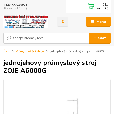
0
ks
+420 777260978
za
0 Kč
(Po-Pá, 8-17 hod.)
Menu
Hledat
Úvod
Průmyslové šicí stroje
jednojehový průmyslový stroj ZOJE A6000G
jednojehový průmyslový stroj
ZOJE A6000G