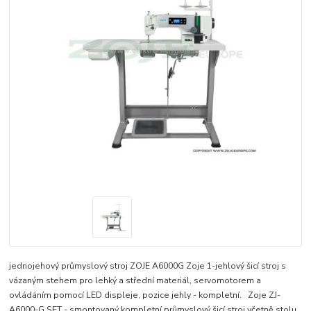
jednojehový průmyslový stroj ZOJE A6000G Zoje 1-jehlový šicí stroj s
vázaným stehem pro lehký a střední materiál, servomotorem a
ovládáním pomocí LED displeje, pozice jehly - kompletní. Zoje ZJ-
A6000-G SET - smontovaný kompletní průmyslový šicí stroj včetně stolu