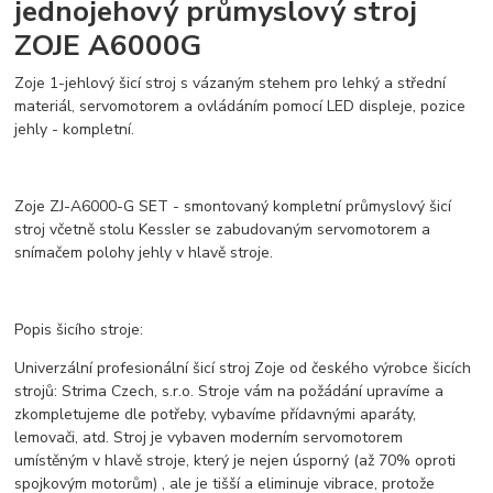
jednojehový průmyslový stroj
ZOJE A6000G
Zoje 1-jehlový šicí stroj s vázaným stehem pro lehký a střední
materiál, servomotorem a ovládáním pomocí LED displeje, pozice
jehly - kompletní.
Zoje ZJ-A6000-G SET - smontovaný kompletní průmyslový šicí
stroj včetně stolu Kessler se zabudovaným servomotorem a
snímačem polohy jehly v hlavě stroje.
Popis šicího stroje:
Univerzální profesionální šicí stroj Zoje od českého výrobce šicích
strojů: Strima Czech, s.r.o. Stroje vám na požádání upravíme a
zkompletujeme dle potřeby, vybavíme přídavnými aparáty,
lemovači, atd. Stroj je vybaven moderním servomotorem
umístěným v hlavě stroje, který je nejen úsporný (až 70% oproti
spojkovým motorům) , ale je tišší a eliminuje vibrace, protože