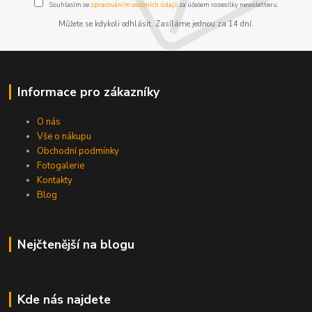
Souhlasím se
zpracováním osobních údajů
za účelem rozesílky newsletteru.
Můžete se kdykoli odhlásit. Zasíláme jednou za 14 dní.
Informace pro zákazníky
O nás
Vše o nákupu
Obchodní podmínky
Fotogalerie
Kontakty
Blog
Nejčtenější na blogu
Kde nás najdete