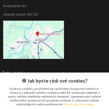
Svobodova 141
Uherský Ostroh, 687 24
Kontakty
🍪 Jak byste rádi své cookies?
Milan Frolka
+420 777260978
Soubory cookies používáme ke správnému fungování našeho e-
shopu a v případě vašeho souhlasu také ke sledování statistik o
(Po-Pá, 8-17 hod.)
webu, měření efektivity reklamních kampaní, zapamatování vašeho
oblíbeného nastavení při používání stránek, či zobrazení reklam
milanfrolka@seznam.cz
odpovídajících vašim preferencím.
Více k využití cookies