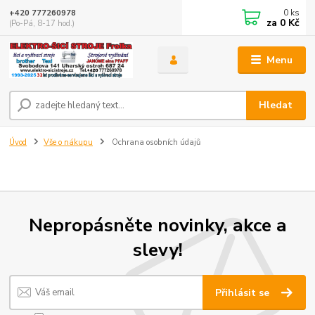
0
ks
+420 777260978
za
0 Kč
(Po-Pá, 8-17 hod.)
Menu
Hledat
Úvod
Vše o nákupu
Ochrana osobních údajů
Nepropásněte novinky, akce a
slevy!
Přihlásit se