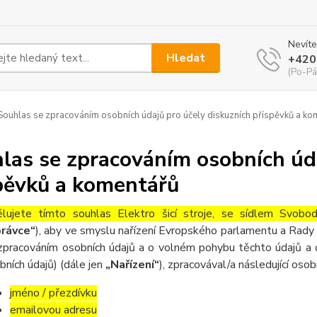
Nevíte
Hledat
+420
(Po-Pá
ouhlas se zpracováním osobních údajů pro účely diskuzních příspěvků a ko
las se zpracováním osobních úda
pěvků a komentářů
lujete tímto souhlas Elektro šicí stroje, se sídlem Sv
rávce“
), aby ve smyslu nařízení Evropského parlamentu a Rady 
zpracováním osobních údajů a o volném pohybu těchto údajů a 
bních údajů) (dále jen
„Nařízení“
), zpracovával/a následující osob
jméno / přezdívku
emailovou adresu