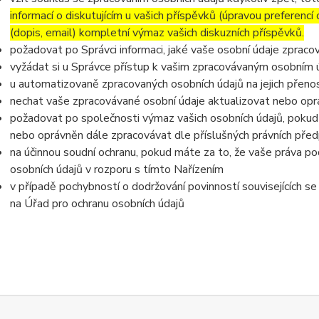
informací o diskutujícím u vašich příspěvků (úpravou preferencí
(dopis, email) kompletní výmaz vašich diskuzních příspěvků.
požadovat po Správci informaci, jaké vaše osobní údaje zpraco
vyžádat si u Správce přístup k vašim zpracovávaným osobním ú
u automatizovaně zpracovaných osobních údajů na jejich přeno
nechat vaše zpracovávané osobní údaje aktualizovat nebo opra
požadovat po společnosti výmaz vašich osobních údajů, pokud 
nebo oprávněn dále zpracovávat dle příslušných právních před
na účinnou soudní ochranu, pokud máte za to, že vaše práva po
osobních údajů v rozporu s tímto Nařízením
v případě pochybností o dodržování povinností souvisejících s
na Úřad pro ochranu osobních údajů