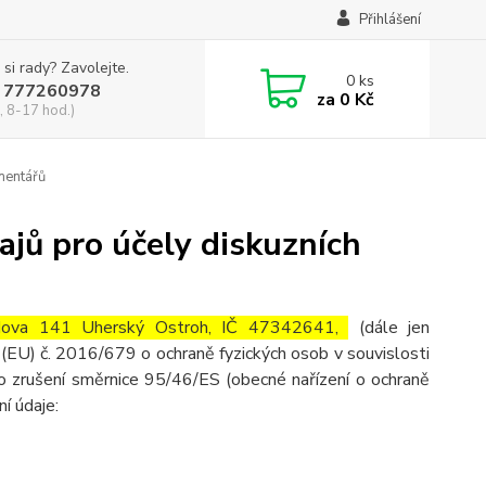
Přihlášení
 si rady? Zavolejte.
0
ks
 777260978
za
0 Kč
, 8-17 hod.)
mentářů
jů pro účely diskuzních
obodova 141 Uherský Ostroh, IČ 47342641,
(dále jen
(EU) č. 2016/679 o ochraně fyzických osob v souvislosti
o zrušení směrnice 95/46/ES (obecné nařízení o ochraně
ní údaje: