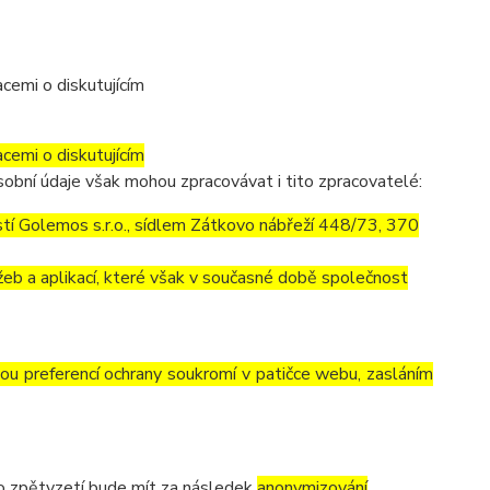
cemi o diskutujícím
cemi o diskutujícím
obní údaje však mohou zpracovávat i tito zpracovatelé:
í Golemos s.r.o., sídlem Zátkovo nábřeží 448/73, 370
eb a aplikací, které však v současné době společnost
vou preferencí ochrany soukromí v patičce webu, zasláním
to zpětvzetí bude mít za následek
anonymizování