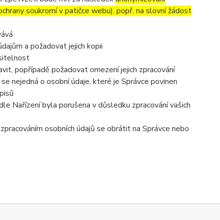
 ochrany soukromí v patičce webu), popř. na slovní žádost
vává
dajům a požadovat jejich kopii
sitelnost
vit, popřípadě požadovat omezení jejich zpracování
se nejedná o osobní údaje, které je Správce povinen
pisů
dle Nařízení byla porušena v důsledku zpracování vašich
e zpracováním osobních údajů se obrátit na Správce nebo