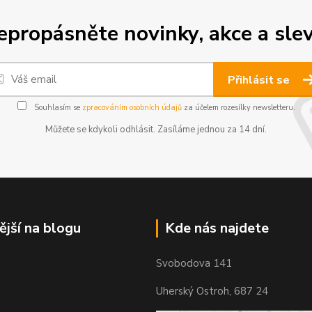
epropásněte novinky, akce a slev
Přihlásit se
Souhlasím se
zpracováním osobních údajů
za účelem rozesílky newsletteru.
Můžete se kdykoli odhlásit. Zasíláme jednou za 14 dní.
ější na blogu
Kde nás najdete
Svobodova 141
Uherský Ostroh, 687 24