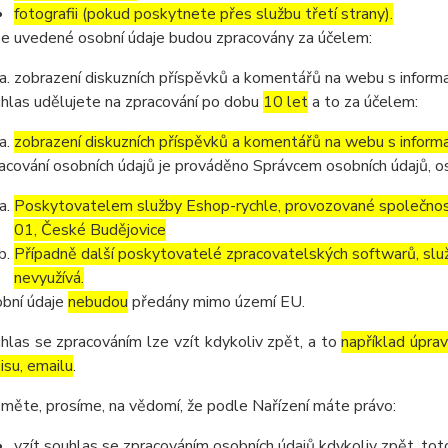
fotografii (pokud poskytnete přes službu třetí strany).
e uvedené osobní údaje budou zpracovány za účelem:
zobrazení diskuzních příspěvků a komentářů na webu s informa
hlas udělujete na zpracování po dobu
10 let
a to za účelem:
zobrazení diskuzních příspěvků a komentářů na webu s informa
acování osobních údajů je prováděno Správcem osobních údajů, os
Poskytovatelem služby Eshop-rychle, provozované společnost
01, České Budějovice
Případně další poskytovatelé zpracovatelských softwarů, služ
nevyužívá.
bní údaje
nebudou
předány mimo území EU.
hlas se zpracováním lze vzít kdykoliv zpět, a to
například úpra
isu, emailu
.
měte, prosíme, na vědomí, že podle Nařízení máte právo:
vzít souhlas se zpracováním osobních údajů kdykoliv zpět, to