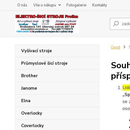
O nás
Vše o nákupu
Fotogalerie
Kontakty
Úvod
S
Vyšívací stroje
Souh
Průmyslové šicí stroje
přís
Brother
Udě
Janome
„Sp
Elna
se 
oso
Overlocky
Coverlocky