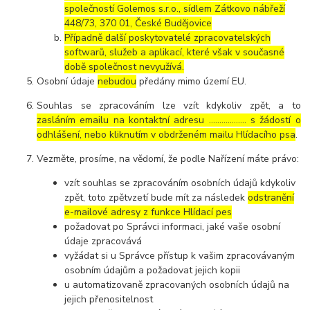
společností Golemos s.r.o., sídlem Zátkovo nábřeží
448/73, 370 01, České Budějovice
Případně další poskytovatelé zpracovatelských
softwarů, služeb a aplikací, které však v současné
době společnost nevyužívá.
Osobní údaje
nebudou
předány mimo území EU.
Souhlas se zpracováním lze vzít kdykoliv zpět, a to
zasláním emailu na kontaktní adresu ..……………. s žádostí o
odhlášení, nebo kliknutím v obdrženém mailu Hlídacího psa
.
Vezměte, prosíme, na vědomí, že podle Nařízení máte právo:
vzít souhlas se zpracováním osobních údajů kdykoliv
zpět, toto zpětvzetí bude mít za následek
odstranění
e-mailové adresy z funkce Hlídací pes
požadovat po Správci informaci, jaké vaše osobní
údaje zpracovává
vyžádat si u Správce přístup k vašim zpracovávaným
osobním údajům a požadovat jejich kopii
u automatizovaně zpracovaných osobních údajů na
jejich přenositelnost