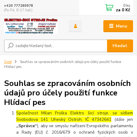
0
ks
+420 777260978
za
0 Kč
(Po-Pá, 8-17 hod.)
Menu
Hledat
Úvod
Souhlas se zpracováním osobních údajů pro účely použití funkce
Hlídací pes
Souhlas se zpracováním osobních
údajů pro účely použití funkce
Hlídací pes
Společnost Milan Frolka Elektro šicí stroje, se sídlem
Svobodova 141 Uheský Ostroh
, IČ 47342641
(dále jen
„Správce“
), aby ve smyslu nařízení Evropského parlamentu
a Rady (EU) č. 2016/679 o ochraně fyzických osob v