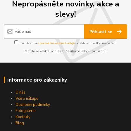
Nepropásněte novinky, akce a
slevy!
Přihlásit se
Souhlasím se
zpracováním osobních údajů
za účelem rozesílky newsletteru.
Můžete se kdykoli odhlásit. Zasíláme jednou za 14 dní.
Informace pro zákazníky
O nás
Vše o nákupu
Obchodní podmínky
Fotogalerie
Kontakty
Blog