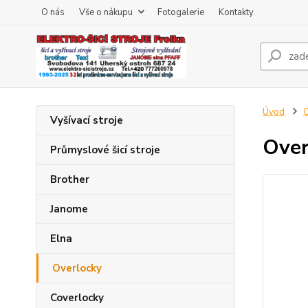
O nás
Vše o nákupu
Fotogalerie
Kontakty
Úvod
O
Vyšívací stroje
Over
Průmyslové šicí stroje
Brother
Janome
Elna
Overlocky
Coverlocky