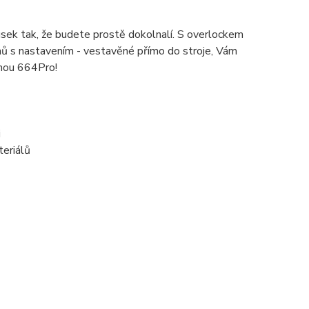
sek tak, že budete prostě dokolnalí. S overlockem
hů s nastavením - vestavěné přímo do stroje, Vám
lnou 664Pro!
i
teriálů