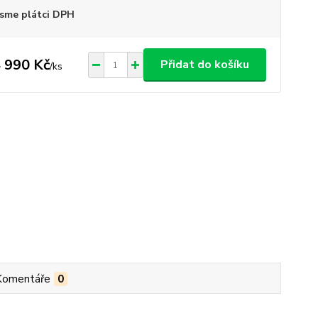
sme plátci DPH
 990 Kč
Přidat do košíku
/
ks
Komentáře
0