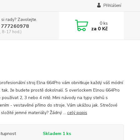
Přihlášení
 si rady? Zavolejte.
0
ks
 777260978
za
0 Kč
, 8-17 hod.)
profesionální stroj Elna 664Pro vám obnitkuje každý váš módní
 tak, že budete prostě dokolnalí. S overlockem Elnou 664Pro
 používat 2, 3 nebo 4 nitě. Mini návody na typy stehů s
ením - vestavěné přímo do stroje, Vám ukážou jak. Strečové
 složité jemné materiály? Žádný ...
celý popis
tupnost
Skladem 1 ks