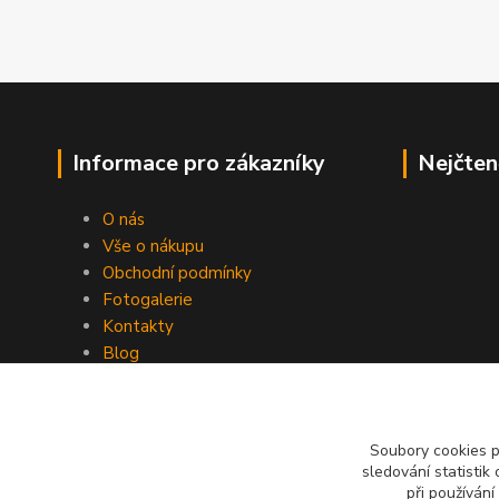
Informace pro zákazníky
Nejčten
O nás
Vše o nákupu
Obchodní podmínky
Fotogalerie
Kontakty
Blog
Soubory cookies 
sledování statisti
při používání