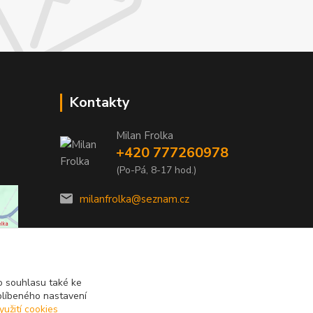
Kontakty
Milan Frolka
+420 777260978
(Po-Pá, 8-17 hod.)
milanfrolka@seznam.cz
 souhlasu také ke
blíbeného nastavení
yužití cookies