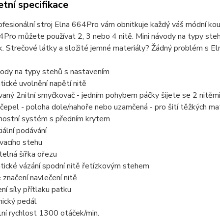
tní specifikace
fesionální stroj Elna 664Pro vám obnitkuje každý váš módní kou
Pro můžete používat 2, 3 nebo 4 nitě. Mini návody na typy ste
k. Strečové látky a složité jemné materiály? Žádný problém s E
vody na typy stehů s nastavením
ické uvolnění napětí nitě
aný 2nitní smyčkovač - jedním pohybem páčky šijete se 2 nitěm
í čepel - poloha dole/nahoře nebo uzamčená - pro šití těžkých ma
nostní systém s předním krytem
ciální podávání
lovacího stehu
telná šířka ořezu
tické vázání spodní nitě řetízkovým stehem
 značení navlečení nitě
ní síly přítlaku patku
nický pedál
ní rychlost 1300 otáček/min.