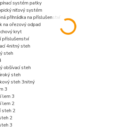
pínací systém patky
opický niťový systém
ná přihrádka na příslušenství
ík na ořezový odpad
achový kryt
í příslušenství
vací 4nitný steh
ký steh
4
ký obšívací steh
široký steh
kový steh 3nitný
em 3
í lem 3
í lem 2
í steh 2
steh 2
steh 3