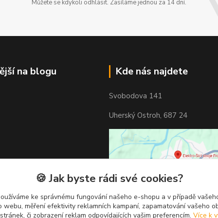
Můžete se kdykoli odhlásit. Zasíláme jednou za 14 dní.
ější na blogu
Kde nás najdete
Svobodova 141
Uherský Ostroh, 687 24
🍪 Jak byste rádi své cookies?
používáme ke správnému fungování našeho e-shopu a v případě vašeho
k o webu, měření efektivity reklamních kampaní, zapamatování vašeho o
 stránek, či zobrazení reklam odpovídajících vašim preferencím.
Více k v