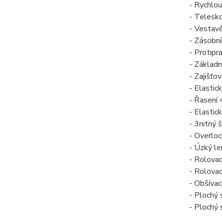
- Rychlou
- Telesk
- Vestavě
- Zásobn
- Protipr
- Základn
- Zajišťo
- Elastic
- Řasení 
- Elastic
- 3nitný 
- Overloc
- Úzký l
- Rolovac
- Rolovac
- Obšívac
- Plochý 
- Plochý 