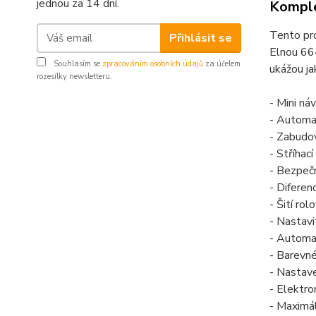
jednou za 14 dní.
Komple
Tento pro
Přihlásit se
Elnou 664
Souhlasím se
zpracováním osobních údajů
za účelem
ukážou ja
rozesílky newsletteru.
- Mini ná
- Automat
- Zabudov
- Stříhac
- Bezpeč
- Diferen
- Šití ro
- Nastavi
- Automa
- Barevné
- Nastave
- Elektro
- Maximál