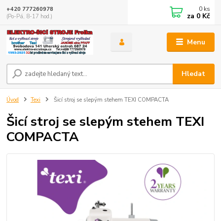
0
ks
+420 777260978
za
0 Kč
(Po-Pá, 8-17 hod.)
Menu
Hledat
Úvod
Texi
Šicí stroj se slepým stehem TEXI COMPACTA
Šicí stroj se slepým stehem TEXI
COMPACTA