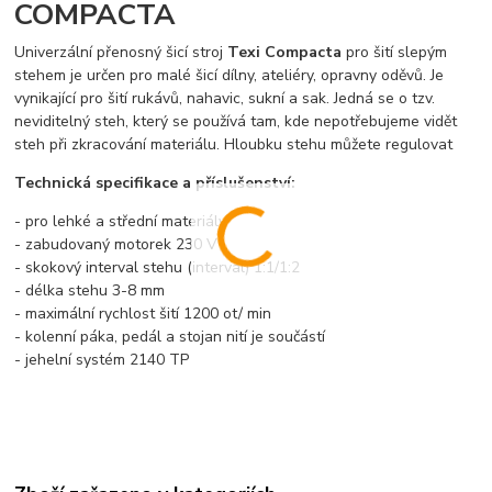
COMPACTA
Univerzální přenosný šicí stroj
Texi Compacta
pro šití slepým
stehem je určen pro malé šicí dílny, ateliéry, opravny oděvů. Je
vynikající pro šití rukávů, nahavic, sukní a sak. Jedná se o tzv.
neviditelný steh, který se používá tam, kde nepotřebujeme vidět
steh při zkracování materiálu. Hloubku stehu můžete regulovat
Technická specifikace a příslušenství:
- pro lehké a střední materiály
- zabudovaný motorek 230 V
- skokový interval stehu (interval) 1:1/1:2
- délka stehu 3-8 mm
- maximální rychlost šití 1200 ot/ min
- kolenní páka, pedál a stojan nití je součástí
- jehelní systém 2140 TP