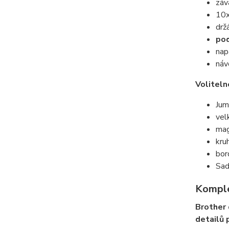
záv
10x
drž
pod
nap
náv
Voliteln
Jum
vel
mag
kr
bor
Sad
Komple
Brother 
detailů 