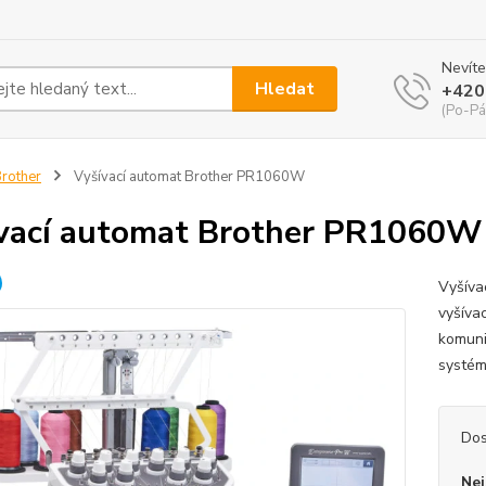
Nevíte
Hledat
+420
(Po-Pá
rother
Vyšívací automat Brother PR1060W
vací automat Brother PR1060W
Vyšíva
vyšíva
komuni
systém
Dos
Nej