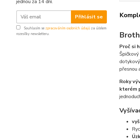
jednou za 14 dní.
Komple
Přihlásit se
Souhlasím se
zpracováním osobních údajů
za účelem
Broth
rozesílky newsletteru.
Proč si 
Špičkový 
dotykový
přesnou a
Roky výv
kterém p
jednoduc
Vyšívac
vyš
Ryc
Úzk