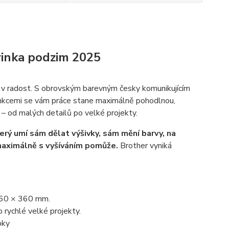
vinka podzim 2025
ění v radost. S obrovským barevným česky komunikujícím
unkcemi se vám práce stane maximálně pohodlnou,
– od malých detailů po velké projekty.
erý umí sám dělat výšivky, sám mění barvy, na
 maximálně s vyšíváním pomůže.
Brother vyniká
 360 × 360 mm.
 rychlé velké projekty.
bky