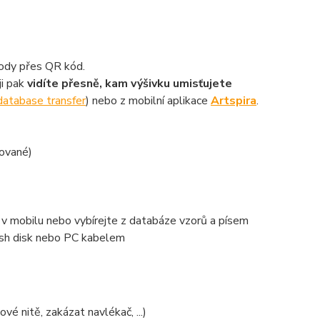
ody přes QR kód.
ji pak
vidíte přesně, kam výšivku umisťujete
database transfer
) nebo z mobilní aplikace
Artspira
.
nované)
e v mobilu nebo vybírejte z databáze vzorů a písem
lash disk nebo PC kabelem
vé nitě, zakázat navlékač, ...)