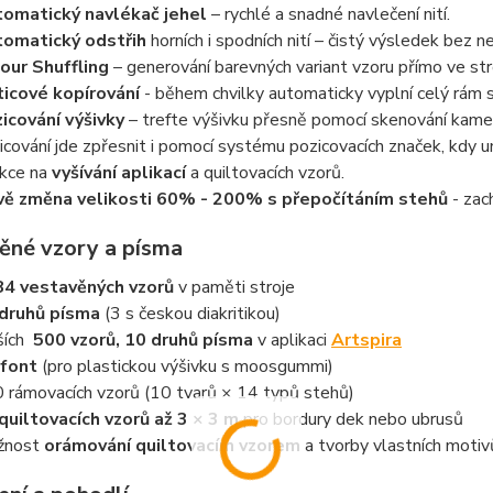
omatický navlékač jehel
– rychlé a snadné navlečení nití.
omatický odstřih
horních i spodních nití – čistý výsledek bez 
our Shuffling
– generování barevných variant vzoru přímo ve str
icové kopírování
- během chvilky automaticky vyplní celý rám
icování výšivky
– trefte výšivku přesně pomocí skenování kame
icování jde zpřesnit i pomocí systému pozicovacích značek, kdy um
kce na
vyšívání aplikací
a quiltovacích vzorů.
ě změna velikosti 60% - 200% s přepočítáním stehů
- zac
ěné vzory a písma
4 vestavěných vzorů
v paměti stroje
druhů písma
(3 s českou diakritikou)
ších
500 vzorů, 10 druhů písma
v aplikaci
Artspira
font
(pro plastickou výšivku s moosgummi)
 rámovacích vzorů (10 tvarů × 14 typů stehů)
quiltovacích vzorů až 3 × 3 m
pro bordury dek nebo ubrusů
žnost
orámování quiltovacím vzorem
a tvorby vlastních motiv