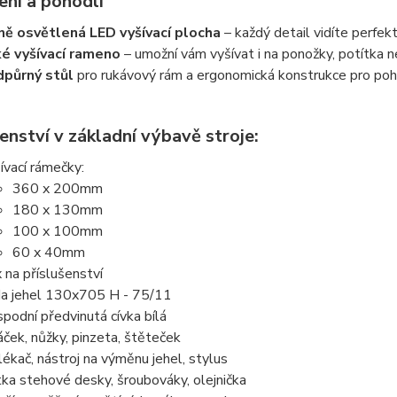
ení a pohodlí
ně osvětlená LED vyšívací plocha
– každý detail vidíte perfek
é vyšívací rameno
– umožní vám vyšívat i na ponožky, potítka 
půrný stůl
pro rukávový rám a ergonomická konstrukce pro poho
enství v základní výbavě stroje:
ívací rámečky:
360 x 200mm
180 x 130mm
100 x 100mm
60 x 40mm
 na příslušenství
a jehel 130x705 H - 75/11
spodní předvinutá cívka bílá
áček, nůžky, pinzeta, štěteček
lékač, nástroj na výměnu jehel, stylus
tka stehové desky, šroubováky, olejnička