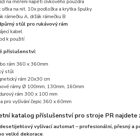
aží na měření napětí cívkového pouzdra
 síťka na nit, 10x podložka a krytka špulky
ák rámečku A, držák rámečku B
půrný stůl pro rukávový rám
ájecí kabel
od k použití
é příslušenství:
bo rám 360 x 360mm
ký stůl
netický rám 20x30 cm
uhové rámy Ø 100mm, 130mm, 160mm
durový rám 300 x 100 mm
a pro vyšívání čepic 360 x 60mm
tní katalog příslušenství pro stroje PR najdete
desetijehlový vyšívací automat – profesionální, přesný a p
po velké dekorace
.