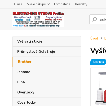
O nás
Vše o nákupu
Fotogalerie
Kontakty
Úvod
B
Vyšívací stroje
Vyší
Průmyslové šicí stroje
Brother
Novinka
Janome
Elna
Overlocky
Coverlocky