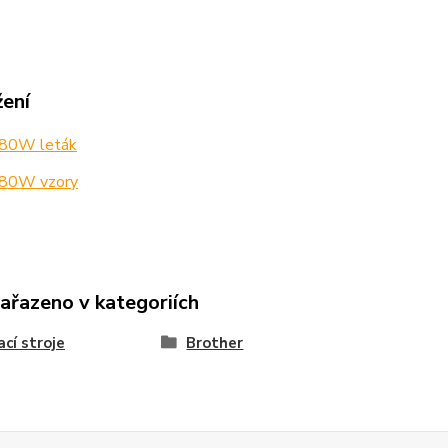
žení
80W leták
80W vzory
zařazeno v kategoriích
ací stroje
Brother