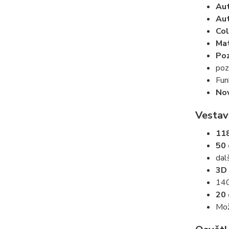
Aut
Aut
Col
Mat
Poz
poz
Fun
Nov
Vestav
118
50 
dal
3D 
140
20 
Mo