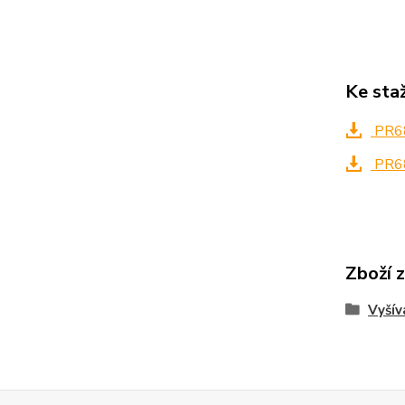
Ke sta
PR6
PR6
Zboží 
Vyšív