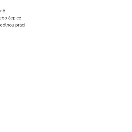
tně
nebo čepice
dlnou práci.