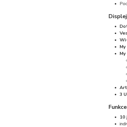
Pod
Displej
Dot
Ve
Wi-
My 
My 
Art
3 U
Funkce
10 
ind