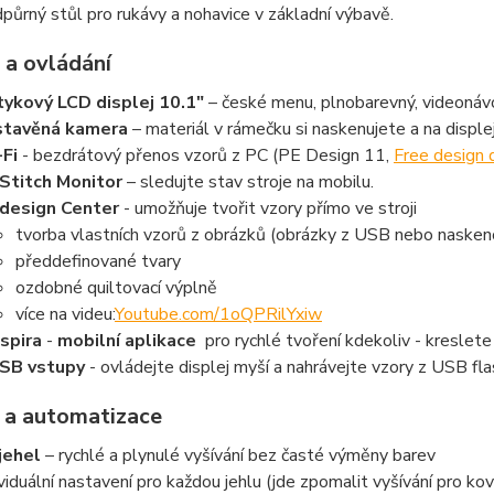
půrný stůl pro rukávy a nohavice v základní výbavě.
 a ovládání
ykový LCD displej 10.1"
– české menu, plnobarevný, videonáv
stavěná kamera
– materiál v rámečku si naskenujete a na disple
Fi
- bezdrátový přenos vzorů z PC (PE Design 11,
Free design 
Stitch Monitor
– sledujte stav stroje na mobilu.
design Center
- umožňuje tvořit vzory přímo ve stroji
tvorba vlastních vzorů z obrázků (obrázky z USB nebo naske
předdefinované tvary
ozdobné quiltovací výplně
více na videu:
Youtube.com/1oQPRilYxiw
spira
-
mobilní aplikace
pro rychlé tvoření kdekoliv - kreslet
SB vstupy
- ovládejte displej myší a nahrávejte vzory z USB f
 a automatizace
jehel
– rychlé a plynulé vyšívání bez časté výměny barev
ividuální nastavení pro každou jehlu (jde zpomalit vyšívání pro kovo