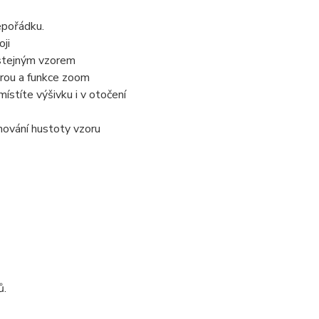
nepořádku.
oji
 stejným vzorem
rou a funkce zoom
ístíte výšivku i v otočení
hování hustoty vzoru
ů.