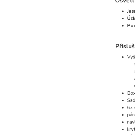
Osvětl
Jas
Úzk
Pod
Přísluš
Vyš
Box
Sad
6x 
pár
nav
kry