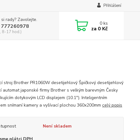
Přihlášení
 si rady? Zavolejte.
0
ks
 777260978
za
0 Kč
, 8-17 hod.)
cí stroj Brother PR1060W desetijehlový Špičkový desetijehlový
cí automat japonské firmy Brother s velkým barevným Česky
kujícím dotykovým LCD displejem (10.1"). Inteligentním
em snímaní kamery a vyšívací plochou 360x200mm
celý popis
tupnost
Není skladem
sme plátci DPH