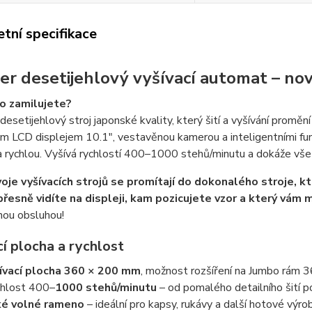
tní specifikace
er desetijehlový vyšívací automat – no
ho zamilujete?
desetijehlový stroj japonské kvality, který šití a vyšívání prom
m LCD displejem 10.1", vestavěnou kamerou a inteligentními f
 rychlou. Vyšívá rychlostí 400–1000 stehů/minutu a dokáže vše 
oje vyšívacích strojů se promítají do dokonalého stroje, kt
řesně vidíte na displeji, kam pozicujete vzor a který vám
hou obsluhou!
í plocha a rychlost
ívací plocha 360 × 200 mm
, možnost rozšíření na Jumbo rám
hlost 400–
1000 stehů/minutu
– od pomalého detailního šití po
é volné rameno
– ideální pro kapsy, rukávy a další hotové výro