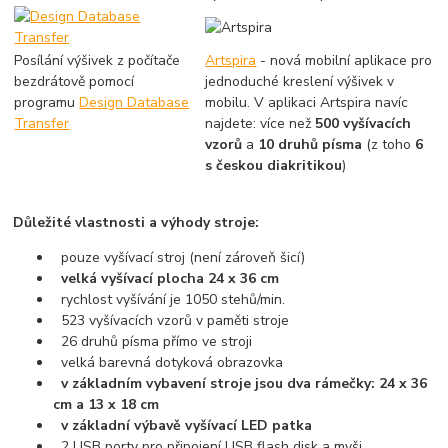
Posílání výšivek z počítače
Artspira
- nová mobilní aplikace pro
bezdrátově pomocí
jednoduché kreslení výšivek v
programu
Design Database
mobilu. V aplikaci Artspira navíc
Transfer
najdete: více než
500 vyšívacích
vzorů
a
10 druhů písma
(z toho
6
s českou diakritikou
)
Důležité vlastnosti a výhody stroje:
pouze vyšívací stroj (není zároveň šicí)
velká vyšívací plocha 24 x 36 cm
rychlost vyšívání je 1050 stehů/min.
523 vyšívacích vzorů v paměti stroje
26 druhů písma přímo ve stroji
velká barevná dotyková obrazovka
v základním vybavení stroje jsou dva rámečky: 24 x 36
cm a 13 x 18 cm
v základní výbavě vyšívací LED patka
2 USB porty pro připojení USB flash disk a myši