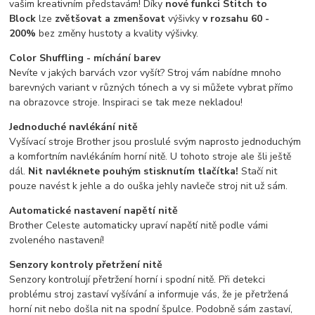
vašim kreativním představám! Díky
nové funkci Stitch to
Block
lze
zvětšovat a zmenšovat
výšivky
v rozsahu 60 -
200%
bez změny hustoty a kvality výšivky.
Color Shuffling - míchání barev
Nevíte v jakých barvách vzor vyšít? Stroj vám nabídne mnoho
barevných variant v různých tónech a vy si můžete vybrat přímo
na obrazovce stroje. Inspiraci se tak meze nekladou!
Jednoduché navlékání nitě
Vyšívací stroje Brother jsou proslulé svým naprosto jednoduchým
a komfortním navlékáním horní nitě. U tohoto stroje ale šli ještě
dál.
Nit navléknete pouhým stisknutím tlačítka!
Stačí nit
pouze navést k jehle a do ouška jehly navleče stroj nit už sám.
Automatické nastavení napětí nitě
Brother Celeste automaticky upraví napětí nitě podle vámi
zvoleného nastavení!
Senzory kontroly přetržení nitě
Senzory kontrolují přetržení horní i spodní nitě. Při detekci
problému stroj zastaví vyšívání a informuje vás, že je přetržená
horní nit nebo došla nit na spodní špulce. Podobně sám zastaví,