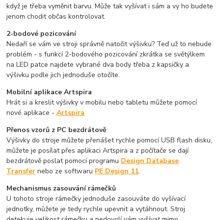
když je třeba vyměnit barvu. Může tak vyšívat i sám a vy ho budete
jenom chodit občas kontrolovat.
2-bodové pozicování
Nedaří se vám ve stroji správně natočit výšivku? Teď už to nebude
problém - s funkcí 2-bodového pozicování zkrátka se světýlkem
na LED patce najdete vybrané dva body třeba z kapsičky a
výšivku podle jich jednoduše otočíte.
Mobilní aplikace Artspira
Hrát si a kreslit výšivky v mobilu nebo tabletu můžete pomocí
nové aplikace -
Artspira
Přenos vzorů z PC bezdrátově
Výšivky do stroje můžete přenášet rychle pomocí USB flash disku,
můžete je posílat přes aplikaci Artspira a z počítače se dají
bezdrátově poslat pomocí programu
Design Database
Transfer
nebo ze softwaru
PE Design 11
.
Mechanismus zasouvání rámečků
U tohoto stroje rámečky jednoduše zasouváte do vyšívací
jednotky, můžete je tedy rychle upevnit a vytáhnout. Stroj
detekuje velikost rámečku a nedovolí vám vyšívat mimo.