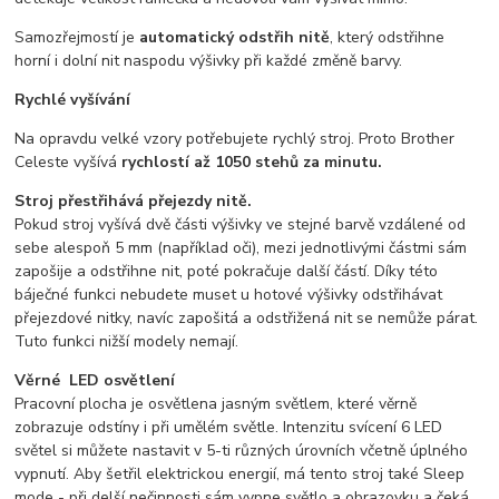
Samozřejmostí je
automatický odstřih nitě
, který odstřihne
horní i dolní nit naspodu výšivky při každé změně barvy.
Rychlé vyšívání
Na opravdu velké vzory potřebujete rychlý stroj. Proto Brother
Celeste vyšívá
rychlostí až 1050 stehů za minutu.
Stroj přestřihává přejezdy nitě.
Pokud stroj vyšívá dvě části výšivky ve stejné barvě vzdálené od
sebe alespoň 5 mm (například oči), mezi jednotlivými částmi sám
zapošije a odstřihne nit, poté pokračuje další částí. Díky této
báječné funkci nebudete muset u hotové výšivky odstřihávat
přejezdové nitky, navíc zapošitá a odstřižená nit se nemůže párat.
Tuto funkci nižší modely nemají.
Věrné LED osvětlení
Pracovní plocha je osvětlena jasným světlem, které věrně
zobrazuje odstíny i při umělém světle. Intenzitu svícení 6 LED
světel si můžete nastavit v 5-ti různých úrovních včetně úplného
vypnutí. Aby šetřil elektrickou energií, má tento stroj také Sleep
mode - při delší nečinnosti sám vypne světlo a obrazovku a čeká