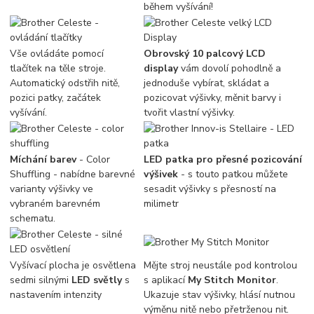
během vyšívání!
Vše ovládáte pomocí
Obrovský 10 palcový LCD
tlačítek na těle stroje.
display
vám dovolí pohodlně a
Automatický odstřih nitě,
jednoduše vybírat, skládat a
pozici patky, začátek
pozicovat výšivky, měnit barvy i
vyšívání.
tvořit vlastní výšivky.
Míchání barev
- Color
LED patka pro přesné pozicování
Shuffling - nabídne barevné
výšivek
- s touto patkou můžete
varianty výšivky ve
sesadit výšivky s přesností na
vybraném barevném
milimetr
schematu.
Vyšívací plocha je osvětlena
Mějte stroj neustále pod kontrolou
sedmi silnými
LED světly
s
s aplikací
My Stitch Monitor
.
nastavením intenzity
Ukazuje stav výšivky, hlásí nutnou
výměnu nitě nebo přetrženou nit.