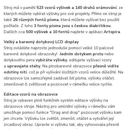
Stroj má v paměti
523 vzorů výšivek a 140 druhů orámování
, ze
kterých můžete vybírat výšivky pro své projekty. Přímo ve stroji je
také
26 různých fontů písma
, která můžete vyšívat bez použití
počítače. Z toho
3 fonty písma jsou s českou diakritikou
.
Dalších cca
500 výšivek a 10 fontů
najdete v aplikaci
Artspira
.
Velký a barevný dotykový LCD display
Stroj ovládáte naprosto jednoduše pomocí velké 10 palcové
barevné dotykové obrazovky!
Jedním dotykem prstu
nebo
dotykového pera
vybíráte výšivky
, editujete vyšívací vzory
a
upravujete stehy
. Na plnobarevné obrazovce
přesně vidíte
odstíny nití
, což je při vyšívání složitých vzorů velice důležité. Na
obrazovce lze samozřejmě zadávat šití písma, výšivky otáčet,
zmenšovat či zvětšovat a pozicovat v rámečku velice rychle.
Editace vzorů na obrazovce
Stroj je vybaven plně funkčním systém editace výšivky na
obrazovce stroje. Nástroj pro umístění výšivky v rámečku vám
umožňuje pomocí funkce "Drag and drop" pozicovat výšivku kam
jen chcete. Výšivku lze zvětšit, zmenšit, otáčet a vytvářet její
zrcadlový obraz. Upravte si výšivku tak, aby vyhovovala přesně