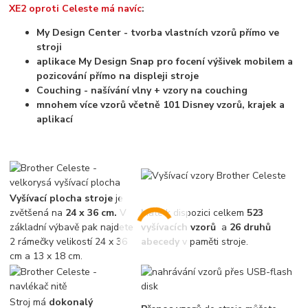
XE2 oproti Celeste má navíc
:
My Design Center - tvorba vlastních vzorů přímo ve
stroji
aplikace My Design Snap pro focení výšivek mobilem a
pozicování přímo na displeji stroje
Couching - našívání vlny + vzory na couching
mnohem více vzorů včetně 101 Disney vzorů, krajek a
aplikací
Vyšívací plocha stroje
je
zvětšená na
24 x 36 cm.
V
Máte k dispozici celkem
523
základní výbavě pak najdete
vyšívacích vzorů
a
26 druhů
2 rámečky velikostí 24 x 36
abecedy
v paměti stroje.
cm a 13 x 18 cm.
Stroj má
dokonalý