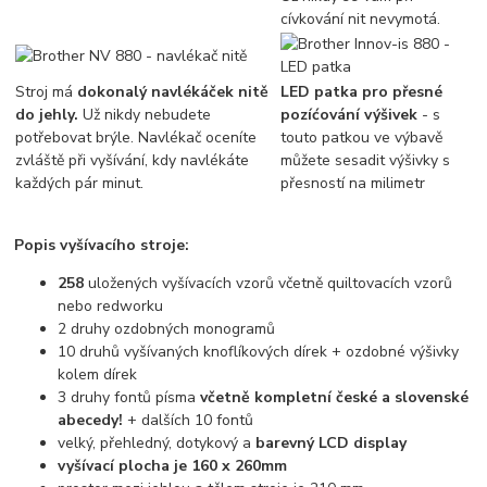
cívkování nit nevymotá.
Stroj má
dokonalý navlékáček nitě
LED patka pro přesné
do jehly.
Už nikdy nebudete
pozíćování výšivek
- s
potřebovat brýle. Navlékač oceníte
touto patkou ve výbavě
zvláště při vyšívání, kdy navlékáte
můžete sesadit výšivky s
každých pár minut.
přesností na milimetr
Popis vyšívacího stroje:
258
uložených vyšívacích vzorů včetně quiltovacích vzorů
nebo redworku
2 druhy ozdobných monogramů
10 druhů vyšívaných knoflíkových dírek + ozdobné výšivky
kolem dírek
3 druhy fontů písma
včetně kompletní české a slovenské
abecedy!
+ dalších 10 fontů
velký, přehledný, dotykový a
barevný LCD display
vyšívací plocha je 160 x 260mm