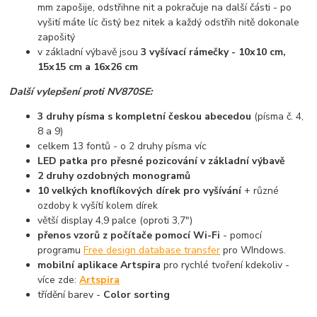
mm zapošije, odstřihne nit a pokračuje na další části - po
vyšití máte líc čistý bez nitek a každý odstřih nitě dokonale
zapošitý
v základní výbavě jsou
3 vyšívací rámečky - 10x10 cm,
15x15 cm a 16x26 cm
Další vylepšení proti NV870SE:
3 druhy písma s kompletní českou abecedou
(písma č. 4,
8 a 9)
celkem 13 fontů - o 2 druhy písma víc
LED patka pro přesné pozicování v základní výbavě
2 druhy ozdobných monogramů
10 velkých knoflíkových dírek pro vyšívání
+ různé
ozdoby k vyšítí kolem dírek
větší display 4,9 palce (oproti 3,7")
přenos vzorů z počítače pomocí Wi-Fi
- pomocí
programu
Free design database transfer
pro WIndows.
mobilní aplikace Artspira
pro rychlé tvoření kdekoliv -
více zde:
Artspira
třídění barev -
Color sorting