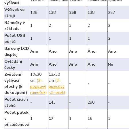
vyšívací
Výšivek ve
138
138
258
138
227
stroji
Rámečky v
1
2
3
2
2
základu
Počet USB
1
1
1
1
2
portů
Barevný LCD
Ano
Ano
Ano
Ano
Ano
displej
Ovládání
Ano
Ano
Ano
Ano
Ne
česky
Zvětšení
13x30
13x30
vyšívací
cm
(3-
cm
(3-
-
-
-
plochy (k
pozicový
pozicový
dokoupení)
rámeček)
rámeček)
Počet šicích
-
143
-
290
-
stehů
Počet patek
v
1
17
1
16
1
příslušenství