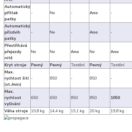
Automatický
přítlak
-
Ne
-
Ano
-
patky
Automatický
přízdvih
-
Ne
-
Ano
-
patky
Přestřihává
přejezdy
Ne
Ne
Ano
Ne
Ano
nitě
Kryt stroje
Pevný
Pevný
Textilní
Pevný
Textilní
Max.
rychlost šití
-
850
-
850
-
(st./min)
Max.
rychlost
650
650
850
850
1050
vyšívání
Váha stroje
10,8 kg
14,4 kg
15,1 kg
20 kg
19,8 kg