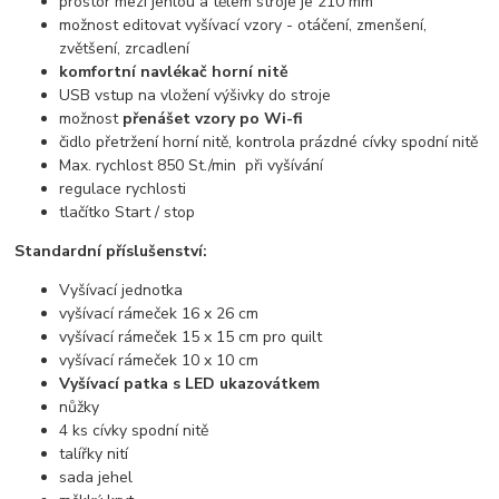
prostor mezi jehlou a tělem stroje je 210 mm
možnost editovat vyšívací vzory - otáčení, zmenšení,
zvětšení, zrcadlení
komfortní navlékač horní nitě
USB vstup na vložení výšivky do stroje
možnost
přenášet vzory po Wi-fi
čidlo přetržení horní nitě, kontrola prázdné cívky spodní nitě
Max. rychlost 850 St./min při vyšívání
regulace rychlosti
tlačítko Start / stop
Standardní příslušenství:
Vyšívací jednotka
vyšívací rámeček 16 x 26 cm
vyšívací rámeček 15 x 15 cm pro quilt
vyšívací rámeček 10 x 10 cm
Vyšívací patka s LED ukazovátkem
nůžky
4 ks cívky spodní nitě
talířky nití
sada jehel