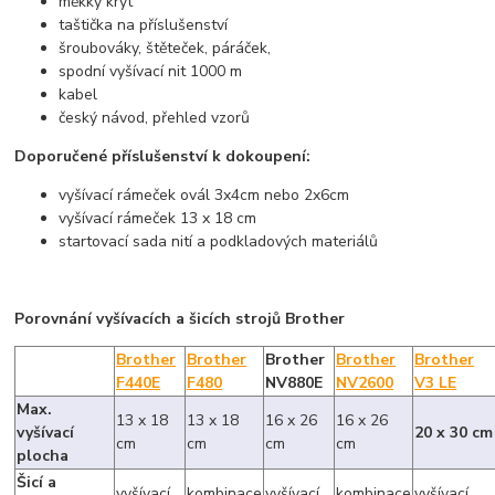
měkký kryt
taštička na příslušenství
šroubováky, štěteček, páráček,
spodní vyšívací nit 1000 m
kabel
český návod, přehled vzorů
Doporučené příslušenství k dokoupení:
vyšívací rámeček ovál 3x4cm nebo 2x6cm
vyšívací rámeček 13 x 18 cm
startovací sada nití a podkladových materiálů
Porovnání vyšívacích a šicích strojů Brother
Brother
Brother
Brother
Brother
Brother
F440E
F480
NV880E
NV2600
V3 LE
Max.
13 x 18
13 x 18
16 x 26
16 x 26
vyšívací
20 x 30 cm
cm
cm
cm
cm
plocha
Šicí a
vyšívací
kombinace
vyšívací
kombinace
vyšívací