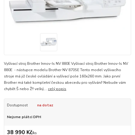
Vyšívací stroj Brother Innov-Is NV 880E Vyšívací stroj Brother Innov-Is NV
880E - nástupce modelu Brother NV 870SE Tento model vyšívacího
stroje má již české ovládání a vyšívací pole 160x260 mm. Jako první
Brother má také kompletní českou abecedu pro vyšívání! Nebude vám
chybět Š nebo Ž!! velký,...
celý popis
Dostupnost
na dotaz
Nejsme plátci DPH
38 990 Kč
/
ks