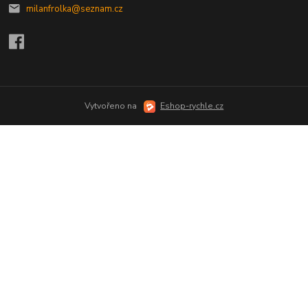
milanfrolka@seznam.cz
Vytvořeno na
Eshop-rychle.cz