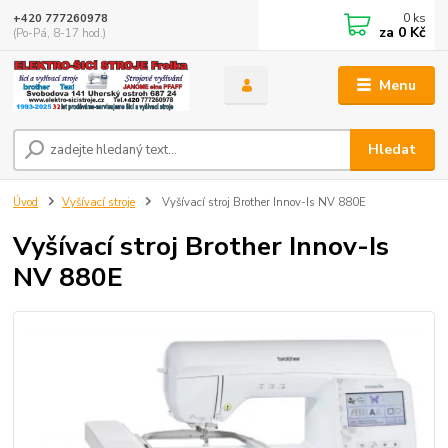
0
ks
+420 777260978
za
0 Kč
(Po-Pá, 8-17 hod.)
Menu
Hledat
Úvod
Vyšívací stroje
Vyšívací stroj Brother Innov-Is NV 880E
Vyšívací stroj Brother Innov-Is
NV 880E