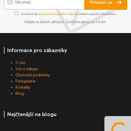
Přihlásit se
Souhlasím se
zpracováním osobních údajů
za účelem rozesílky newsletteru.
Můžete se kdykoli odhlásit. Zasíláme jednou za 14 dní.
Informace pro zákazníky
O nás
Vše o nákupu
Obchodní podmínky
Fotogalerie
Kontakty
Blog
Nejčtenější na blogu