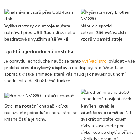
Vyšívací vzory do stroje
můžete
Máte k dispozici
nahrávat přes
USB flash disk
nebo
celkem
256 vyšívacích
bezdrátově s využitím
sítě Wi-fi
vzorů
v paměti stroje
Rychlá a jednoduchá obsluha
Je opravdu jednoduché naučit se tento
vyšívací stroj
ovládat - vše
probíhá přes
dotykový display
a na displayi si můžete také
zobrazit krátké animace, které vás naučí jak navléknout horní i
spodní nit a další užitečné funkce.
Stroj má
rotační chapač
- cívku
Navíjení cívek je
nasazujete jednoduše shora, stroj se
záležitost okamžiku
. Nit
krásně čistí a je tichý.
dvakrát omotáte kolem
cívky a zaseknete pod
cívku, kde se chytí a ořízne!
Už nikdy se vám při