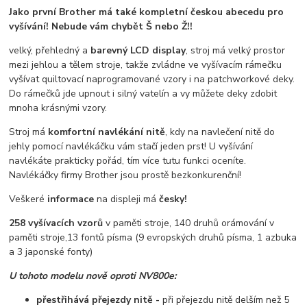
Jako první Brother má také kompletní českou abecedu pro
vyšívání! Nebude vám chybět Š nebo Ž!!
velký, přehledný a
barevný LCD display
, stroj má velký prostor
mezi jehlou a tělem stroje, takže zvládne ve vyšívacím rámečku
vyšívat quiltovací naprogramované vzory i na patchworkové deky.
Do rámečků jde upnout i silný vatelín a vy můžete deky zdobit
mnoha krásnými vzory.
Stroj má
komfortní navlékání nitě
, kdy na navlečení nitě do
jehly pomocí navlékáčku vám stačí jeden prst! U vyšívání
navlékáte prakticky pořád, tím více tutu funkci oceníte.
Navlékáčky firmy Brother jsou prostě bezkonkurenční!
Veškeré
informace
na displeji má
česky!
258 vyšívacích vzorů
v paměti stroje, 140 druhů orámování v
paměti stroje,13 fontů písma (9 evropských druhů písma, 1 azbuka
a 3 japonské fonty)
U tohoto modelu nově oproti NV800e:
přestřihává přejezdy nitě -
při přejezdu nitě delším než 5