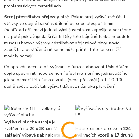
problematických materiálech.
Stroj přestřihává přejezdy nitě.
Pokud stroj vyšívá dvě části
výšivky ve stejné barvě vzdálené od sebe alespoň 5 mm
(například oči), mezi jednotlivými částmi sám zapošije a odstřihne
nit, poté pokračuje další částí. Díky této báječné funkci nebudete
muset u hotové výšivky odstřihávat přejezdové nitky, navíc
zapošitá a odstřižená nit se nemůže párat. Tuto funkci nižší
modely nemají.
Co opravdu oceníte při vyšívání je funkce obnovení. Pokud Vám
dojde spodní nit, nebo se horní přetrhne, není nic jednoduššího,
jak se pomocí této funkce vrátit (nebo přeskočit) o 1, 10, 100 …
stehů zpět a začít tak vyšívat dál bez náznaku přerušení.
Vyšívací plocha stroje
je
zvětšená na
20 x 30 cm.
V
Máte k dispozici celkem
224
základní výbavě pak najdete 2
vyšívacích vzorů
a
17 druhů