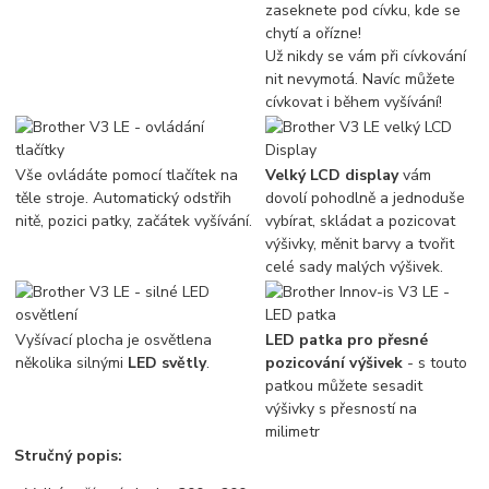
zaseknete pod cívku, kde se
chytí a ořízne!
Už nikdy se vám při cívkování
nit nevymotá. Navíc můžete
cívkovat i během vyšívání!
Vše ovládáte pomocí tlačítek na
Velký LCD display
vám
těle stroje. Automatický odstřih
dovolí pohodlně a jednoduše
nitě, pozici patky, začátek vyšívání.
vybírat, skládat a pozicovat
výšivky, měnit barvy a tvořit
celé sady malých výšivek.
Vyšívací plocha je osvětlena
LED patka pro přesné
několika silnými
LED světly
.
pozicování výšivek
- s touto
patkou můžete sesadit
výšivky s přesností na
milimetr
Stručný popis: