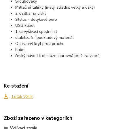
Šroubováky
Přítlačné talířky (malý, střední, velký a úzký)
2 x síťka na cívky
Stylus - dotykové pero
USB kabel
1 ks vyšívací spodní nit
stabilizační podkladový materiál
Ochranný kryt proti prachu
Kabel
český návod k obsluze, barevná brožura vzorů
Ke stažení
Leták V3LE
Zboží zařazeno v kategoriích
Vyšívací stroje