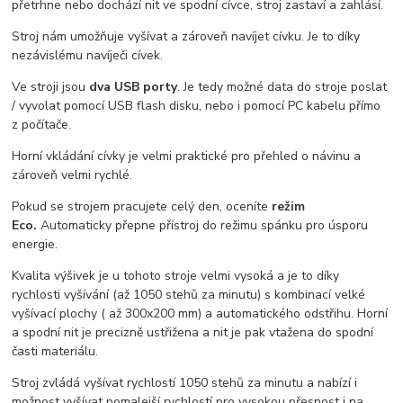
přetrhne nebo dochází nit ve spodní cívce, stroj zastaví a zahlásí.
Stroj nám umožňuje vyšívat a zároveň navíjet cívku. Je to díky
nezávislému navíječi cívek.
Ve stroji jsou
dva USB porty
. Je tedy možné data do stroje poslat
/ vyvolat pomocí USB flash disku, nebo i pomocí PC kabelu přímo
z počítače.
Horní vkládání cívky je velmi praktické pro přehled o návinu a
zároveň velmi rychlé.
Pokud se strojem pracujete celý den, oceníte
režim
Eco.
Automaticky přepne přístroj do režimu spánku pro úsporu
energie.
Kvalita výšivek je u tohoto stroje velmi vysoká a je to díky
rychlosti vyšívání (až 1050 stehů za minutu) s kombinací velké
vyšívací plochy ( až 300x200 mm) a automatického odstřihu. Horní
a spodní nit je precizně ustřižena a nit je pak vtažena do spodní
časti materiálu.
Stroj zvládá vyšívat rychlostí 1050 stehů za minutu a nabízí i
možnost vyšívat pomalejší rychlostí pro vysokou přesnost i na