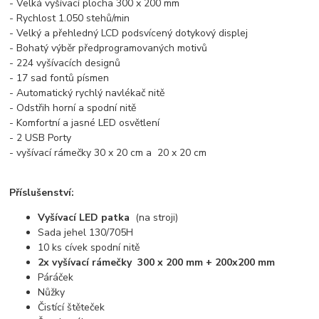
- Velká vyšívací plocha 300 x 200 mm
- Rychlost 1.050 stehů/min
- Velký a přehledný LCD podsvícený dotykový displej
- Bohatý výběr předprogramovaných motivů
- 224 vyšívacích designů
- 17 sad fontů písmen
- Automatický rychlý navlékač nitě
- Odstřih horní a spodní nitě
- Komfortní a jasné LED osvětlení
- 2 USB Porty
- vyšívací rámečky 30 x 20 cm a 20 x 20 cm
Příslušenství:
Vyšívací LED patka
(na stroji)
Sada jehel 130/705H
10 ks cívek spodní nitě
2x vyšívací rámečky 300 x 200 mm + 200x200 mm
Páráček
Nůžky
Čistící štěteček