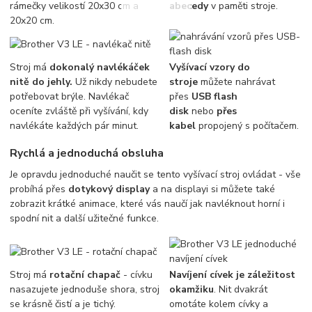
rámečky velikostí 20x30 cm a
abecedy
v paměti stroje.
20x20 cm.
Stroj má
dokonalý navlékáček
Vyšívací vzory do
nitě do jehly.
Už nikdy nebudete
stroje
můžete nahrávat
potřebovat brýle. Navlékač
přes
USB flash
oceníte zvláště při vyšívání, kdy
disk
nebo
přes
navlékáte každých pár minut.
kabel
propojený s počítačem.
Rychlá a jednoduchá obsluha
Je opravdu jednoduché naučit se tento vyšívací stroj ovládat - vše
probíhá přes
dotykový display
a na displayi si můžete také
zobrazit krátké animace, které vás naučí jak navléknout horní i
spodní nit a další užitečné funkce.
Stroj má
rotační chapač
- cívku
Navíjení cívek je záležitost
nasazujete jednoduše shora, stroj
okamžiku
. Nit dvakrát
se krásně čistí a je tichý.
omotáte kolem cívky a