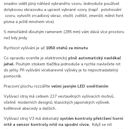
snadno vidět plný náhled vybraného vzoru. Jednoduše používat
dotykovou obrazovku a upravit vybrané vzory (např. polohování
vzoru, vytvořit zrcadlový obraz, otočit, zvětšit, zmenšit, měnit font
písma a ještě mnohem více).
S mimořádně dlouhým ramenem (285 mm) vám dává více prostoru
než kdy jindy.
Rychlost vyšívání je až
1050 stehů za minutu
Co opravdu oceníte je elektronický
plně automatický navlékač
jehel.
Pouhým stiskem tlačítka jednoduše a rychle navlečete nit
do jehly. Při vyšívání vícebarevné výšivky je to nepostradatelný
pomocník.
Pracovní plochu rozzáříte
velmi jasným LED osvětlením
Vyšívací stroj má celkem 227 vestavěných vyšívacích motivů,
včetně moderních designů, klasických japonských výšivek,
květinové abecedy a dalších..
Vyšívací stroj V3 má dokonalý
systém kontroly přetržení horní
nitě a senzor kontroly nitě na spodní cívce.
Když se nit